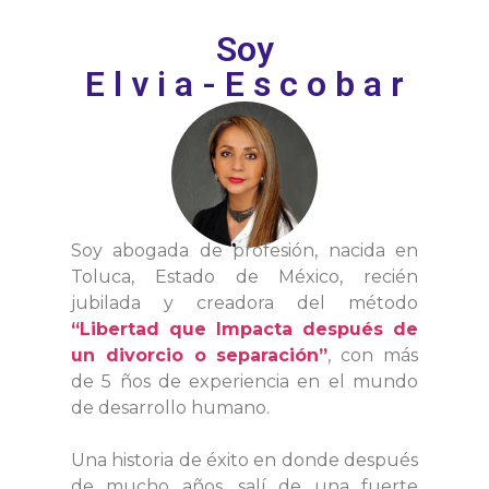
Soy
E l v i a - E s c o b a r
Soy abogada de profesión, nacida en
Toluca, Estado de México, recién
jubilada y creadora del método
“Libertad que Impacta después de
un divorcio o separación”
, con más
de 5 ños de experiencia en el mundo
de desarrollo humano.
Una historia de éxito en donde después
de mucho años, salí de una fuerte